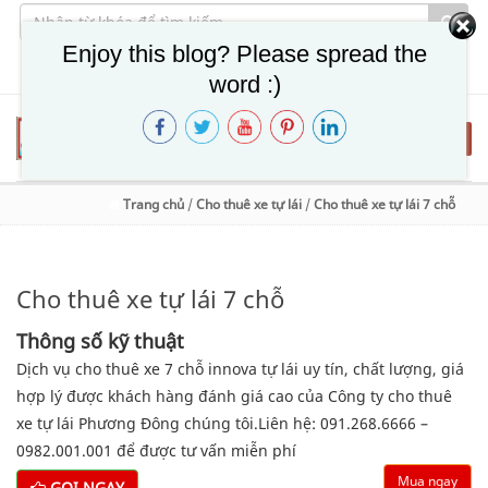
Enjoy this blog? Please spread the
Thư mời hợp tác
Giới thiệu
Hỗ trợ Thanh Toán
Liên hệ
word :)
Togg
navig
Trang chủ
/
Cho thuê xe tự lái
/
Cho thuê xe tự lái 7 chỗ
Cho thuê xe tự lái 7 chỗ
Thông số kỹ thuật
Dịch vụ cho thuê xe 7 chỗ innova tự lái uy tín, chất lượng, giá
hợp lý được khách hàng đánh giá cao của Công ty cho thuê
xe tự lái Phương Đông chúng tôi.Liên hệ: 091.268.6666 –
0982.001.001 để được tư vấn miễn phí
Mua ngay
GỌI NGAY