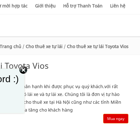
 mời hợp tác
Giới thiệu
Hỗ trợ Thanh Toán
Liên hệ
Trang chủ
/
Cho thuê xe tự lái
/
Cho thuê xe tự lái Toyota Vios
i Toyota Vios
rd :)
g tôi rất hân hạnh khi được phục vụ quý khách.với rất
eo tháng có lái xe và tự lái xe. Chúng tôi là đơn vị tự hào
ong lĩnh vực cho thuê xe tại Hà Nội cũng như các tỉnh Miền
ơn giá trị gia tăng cho khách hàng
Mua ngay