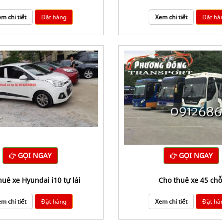
m chi tiết
Đặt hàng
Xem chi tiết
Đặt hà
GỌI NGAY
GỌI NGAY
thuê xe Hyundai i10 tự lái
cho thuê xe 45 ch
m chi tiết
Đặt hàng
Xem chi tiết
Đặt hà