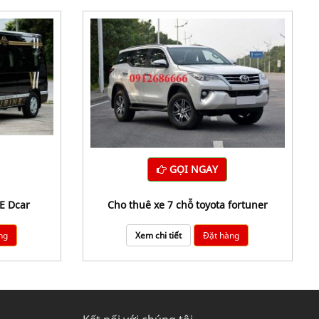
GỌI NGAY
E Dcar
Cho thuê xe 7 chỗ toyota fortuner
ng
Xem chi tiết
Đặt hàng