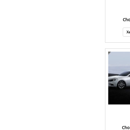
Ch
Xe
Ch