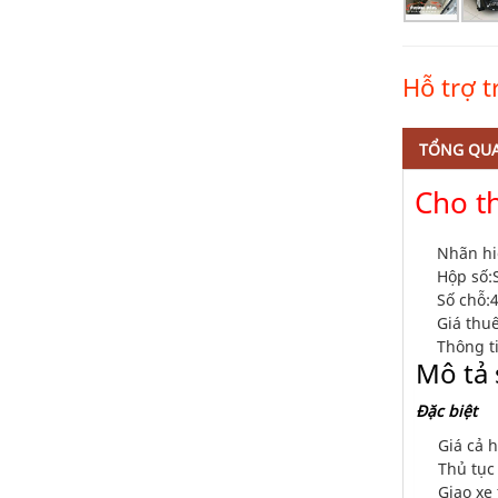
Hỗ trợ 
TỔNG QU
Cho th
Nhãn hi
Hộp số:
Số chỗ:
4
Giá thuê
Thông t
Mô tả
Đặc biệt
Giá cả h
Thủ tục
Giao xe 