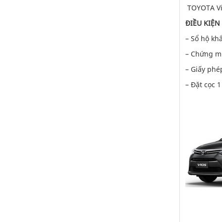
TOYOTA Vio
ĐIỀU KIỆN
– Sổ hộ kh
– Chứng mi
– Giấy phép
– Đặt cọc 