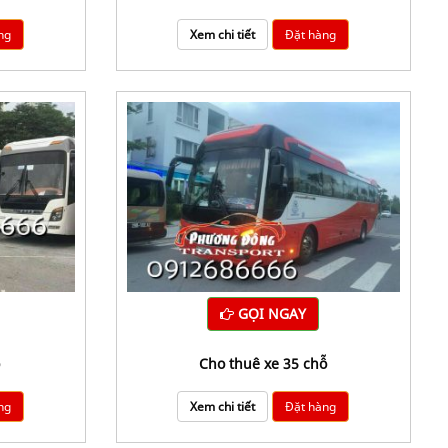
ng
Xem chi tiết
Đặt hàng
GỌI NGAY
ỗ
cho thuê xe 35 chỗ
ng
Xem chi tiết
Đặt hàng