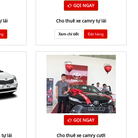
GỌI NGAY
ự lái
Cho thuê xe camry tự lái
ng
Xem chi tiết
Đặt hàng
GỌI NGAY
 tự lái
Cho thuê xe camry cưới