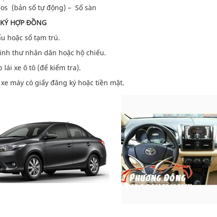
s (bản số tự động) – Số sàn
 KÝ HỢP ĐỒNG
ẩu hoặc sổ tạm trú.
nh thư nhân dân hoặc hộ chiếu.
 lái xe ô tô (để kiểm tra).
1 xe máy có giấy đăng ký hoặc tiền mặt.