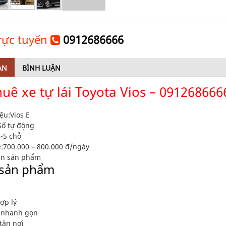
trực tuyến
0912686666
AN
BÌNH LUẬN
uê xe tự lái Toyota Vios – 091268666
ệu:
Vios E
Số tự động
-5 chỗ
:
700.000 – 800.000 đ/ngày
in sản phẩm
 sản phẩm
ợp lý
 nhanh gọn
tận nơi