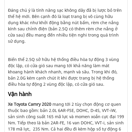
Đáng chú ý là tính năng sạc không dây đã bị lược bỏ trên
thế hệ mới. Bên cạnh đó là loạt trang bị vô cùng hữu
dụng khác như khởi động bằng nút bấm, rèm che nắng
kính sau chỉnh điện (bản 2.5Q có thêm rèm che nắng ở
cửa sau) đều mang đến nhiều tiện nghi trong quá trình
sử dụng.
Biến thể 2.5Q sở hữu hệ thống điều hòa tự động 3 vùng
độc lập, có cửa gió sau mang tới khả năng làm mát
khoang hành khách nhanh, mạnh và sâu. Trong khi đó,
bản 2.0G kém cạnh chút ít khi được trang bị hệ thống
điều hòa tự động 2 vùng độc lập, có cửa gió sau.
Vận hành
Xe Toyota Camry 2020
mang tới 2 tùy chọn động cơ quen
thuộc bao gồm: bản 2.0L 6AR-FSE, DOHC, D-4S, VVT-iW,
sản sinh công suất 165 mã lực và momen xoắn cực đại 199
Nm. Tiếp theo là bản 2AR-FE, 16 van DOHC, VVT-i, sản sinh
178 mã lực, 235 Nm. Cả hai đều đi kèm hộp số tự động 6