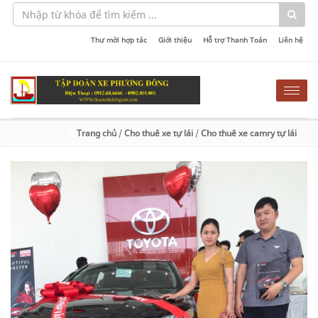
Thư mời hợp tác
Giới thiệu
Hỗ trợ Thanh Toán
Liên hệ
Togg
navig
Trang chủ
/
Cho thuê xe tự lái
/
Cho thuê xe camry tự lái